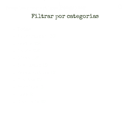
Pesquisar por artigos
Filtrar por categorias
Todas
Alimentação
(30)
Pratos
(28)
Saúde
(28)
Dieta
(18)
Bem-Estar
(3)
Permacultura
(3)
Plantas
(3)
Receitas
(3)
Casa
(2)
Economia
(2)