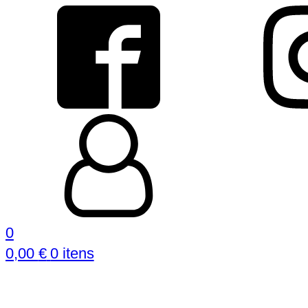
0
0,00
€
0 itens