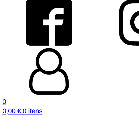
0
0,00
€
0 itens