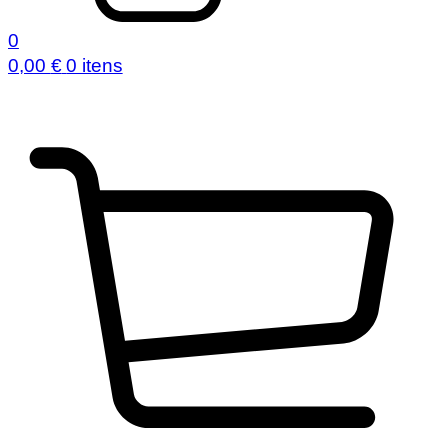
0
0,00
€
0 itens