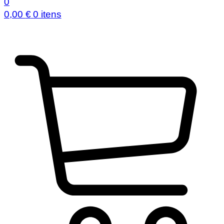
0
0,00
€
0 itens