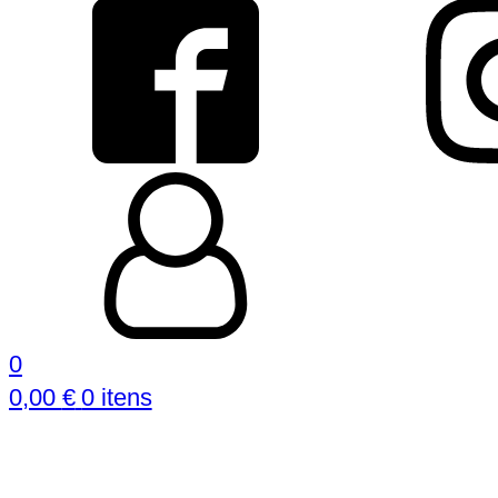
0
0,00
€
0 itens