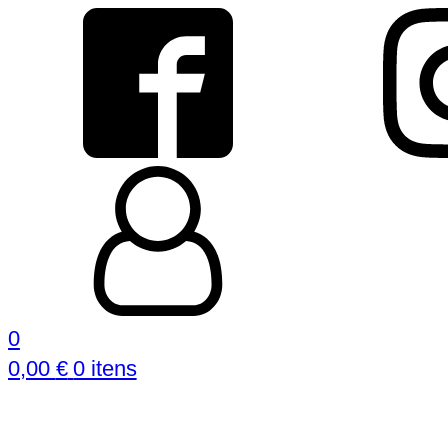
0
0,00
€
0 itens