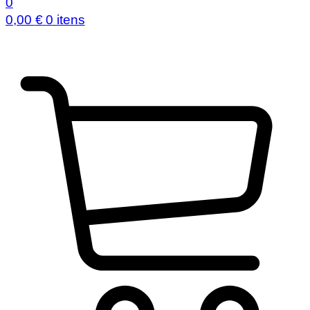
0
0,00
€
0 itens