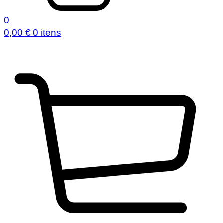
0
0,00
€
0 itens