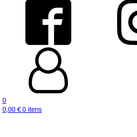
0
0,00
€
0 itens