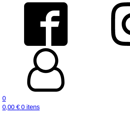
0
0,00
€
0 itens