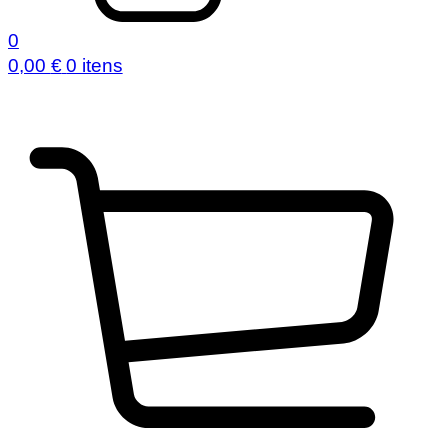
0
0,00
€
0 itens