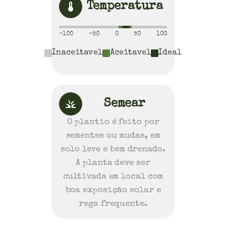
Temperatura
-100
-50
0
50
100
Inaceitavel
Aceitavel
Ideal
Semear
O plantio é feito por
sementes ou mudas, em
solo leve e bem drenado.
A planta deve ser
cultivada em local com
boa exposição solar e
rega frequente.