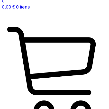
0
0,00
€
0 itens