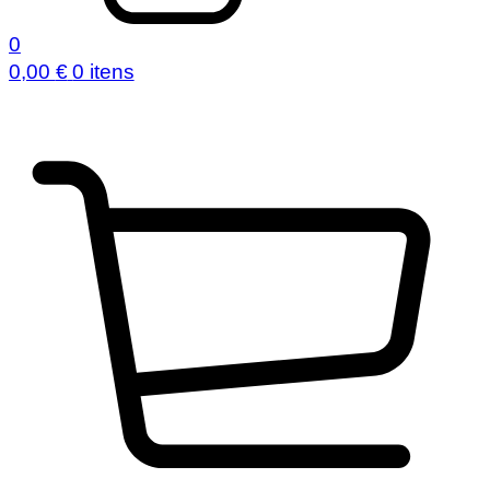
0
0,00
€
0 itens