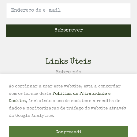
Subscrever
Links Úteis
Sobre nós
Política de Trocas e/ou Devoluções
Ao continuar a usar este website, está a concordar
Política de Privacidade e Cookies
com os termos desta
Política de Privacidade e
Termos e Condições
Cookies
, incluindo o uso de cookies e a recolha de
Livro de Reclamações
dados e monitorização de tráfego do website através
do Google Analytics.
Todos os Direitos Reservados ©
2026
Hortelã
Compreendi
Design por BOTODACRUZ