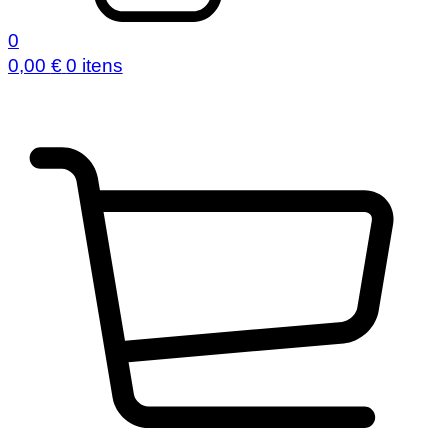
0
0,00
€
0 itens