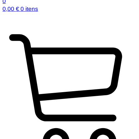
0
0,00
€
0 itens