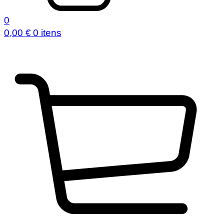
0
0,00
€
0 itens