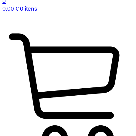
0
0,00
€
0 itens