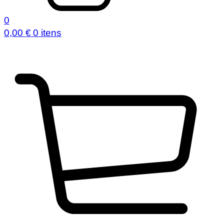
0
0,00
€
0 itens