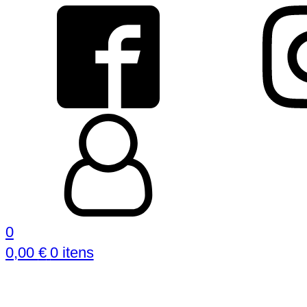
0
0,00
€
0 itens