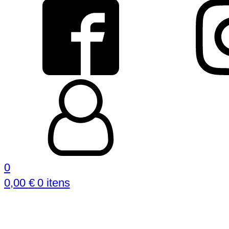
0
0,00
€
0 itens