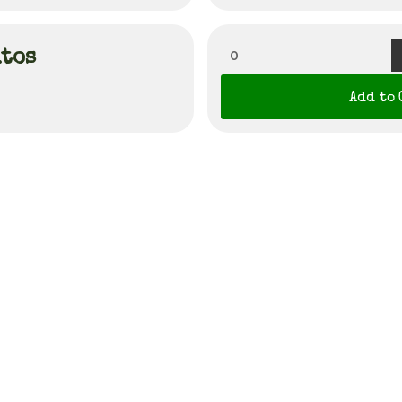
utos
0
Add to