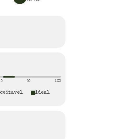
60
CM
0
50
100
Aceitavel
Ideal