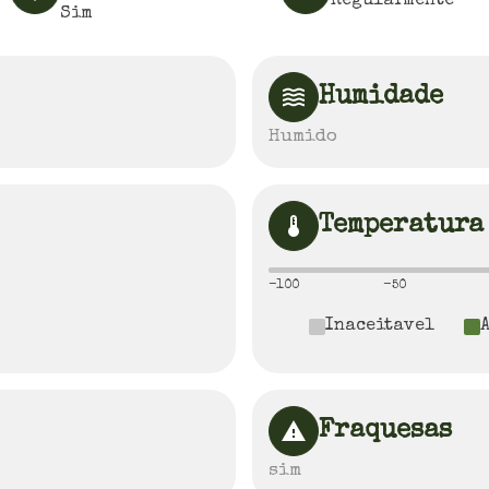
Regularmente
Sim
Humidade
Humido
Temperatura
-100
-50
Inaceitavel
Fraquesas
sim