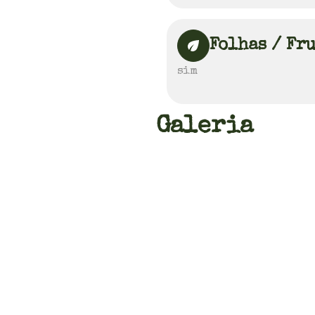
Folhas / Fr
sim
Galeria