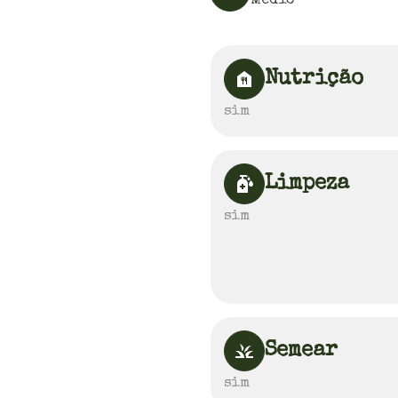
Medio
Nutrição
sim
Limpeza
sim
Semear
sim