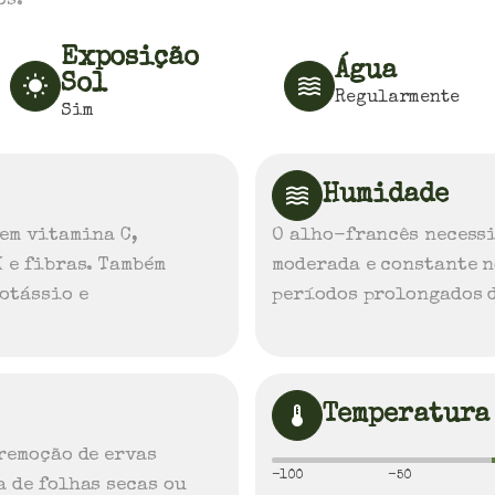
os.
Exposição
Água
Sol
Regularmente
Sim
Humidade
 em vitamina C,
O alho-francês necess
 e fibras. Também
moderada e constante n
otássio e
períodos prolongados d
Temperatura
remoção de ervas
-100
-50
 de folhas secas ou