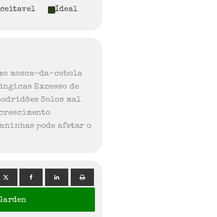
Aceitavel
Ideal
omo mosca-da-cebola
úngicas Excesso de
podridões Solos mal
 crescimento
aninhas pode afetar o
 Garden