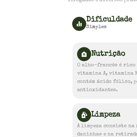
refogados e diversos prat
Dificuldade
Simples
Nutrição
O alho-francês é rico
vitamina A, vitamina K
contém ácido fólico, p
antioxidantes.
Limpeza
A limpeza consiste na 
daninhas e na retirada