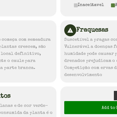
Inaceitavel
Fraquesas
 começa com semeadura
Suscetível a pragas c
plantas crescem, são
Vulnerável a doenças f
 local definitivo,
humidade pode causar 
te o caule para
drenados prejudicam o
da parte branca.
Competição com ervas d
desenvolvimento
utos
planas e de cor verde-
Add to
consumida da planta é o