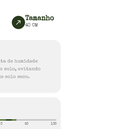
Tamanho
40
CM
ita de humidade
o solo, evitando
e solo seco.
0
50
100