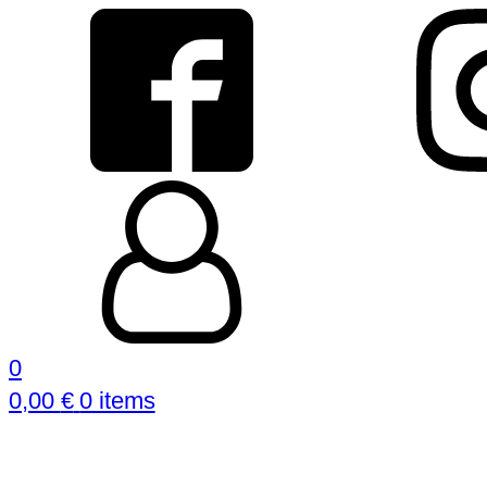
0
0,00
€
0 items