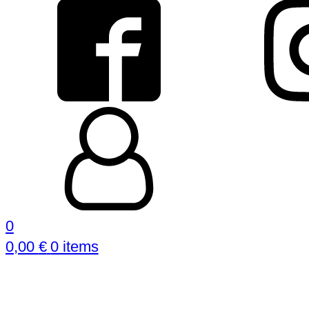
0
0,00
€
0 items