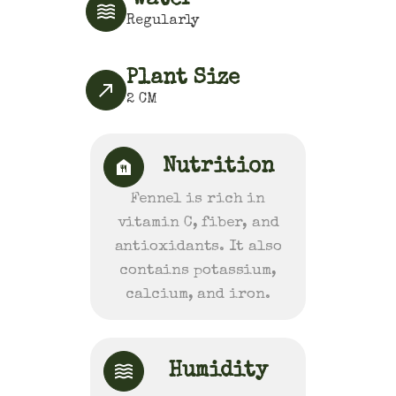
Water
Regularly
Plant Size
2
CM
Nutrition
Fennel is rich in
vitamin C, fiber, and
antioxidants. It also
contains potassium,
calcium, and iron.
Humidity