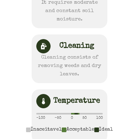
It requires moderate
and constant soil
moisture.
Cleaning
Cleaning consists of
removing weeds and dry
leaves.
Temperature
-100
-50
0
50
100
Inaceitavel
Acceptable
Ideal