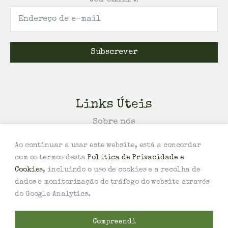
Subscrever
Links Úteis
Sobre nós
Política de Trocas e/ou Devoluções
Ao continuar a usar este website, está a concordar
Política de Privacidade e Cookies
com os termos desta
Política de Privacidade e
Termos e Condições
Cookies
, incluindo o uso de cookies e a recolha de
Livro de Reclamações
dados e monitorização de tráfego do website através
do Google Analytics.
Todos os Direitos Reservados ©
2026
Hortelã
Compreendi
Design por BOTODACRUZ