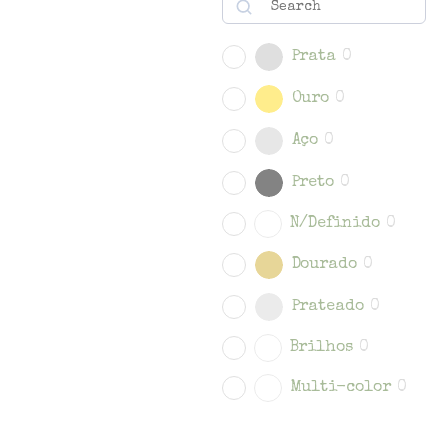
Prata
0
Ouro
0
Aço
0
Preto
0
N/Definido
0
Dourado
0
Prateado
0
Brilhos
0
Multi-color
0