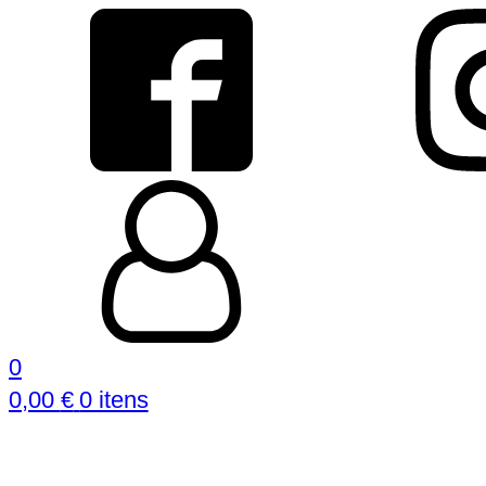
0
0,00
€
0 itens