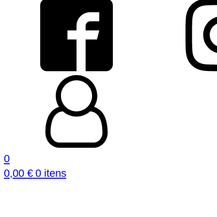
0
0,00
€
0 itens