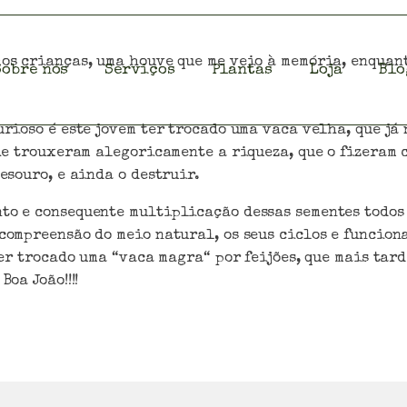
os crianças, uma houve que me veio à memória, enquant
Sobre nós
Serviços
Plantas
Loja
Blo
rioso é este jovem ter trocado uma vaca velha, que já 
lhe trouxeram alegoricamente a riqueza, que o fizeram 
esouro, e ainda o destruir.
to e consequente multiplicação dessas sementes todos 
compreensão do meio natural, os seus ciclos e funcion
ter trocado uma “vaca magra“ por feijões, que mais tard
oa João!!!!