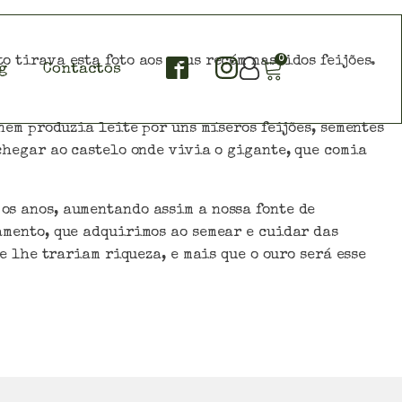
o tirava esta foto aos meus recém nascidos feijões.
0
g
Contactos
nem produzia leite por uns míseros feijões, sementes
chegar ao castelo onde vivia o gigante, que comia
os anos, aumentando assim a nossa fonte de
amento, que adquirimos ao semear e cuidar das
e lhe trariam riqueza, e mais que o ouro será esse