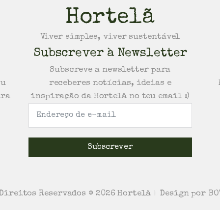
Hortelã
Viver simples, viver sustentável
Subscrever à Newsletter
Subscreve a newsletter para
ou
receberes notícias, ideias e
ara
inspiração da Hortelã no teu email :)
Subscrever
 Direitos Reservados ©
2026
Hortelã
Design por B
|