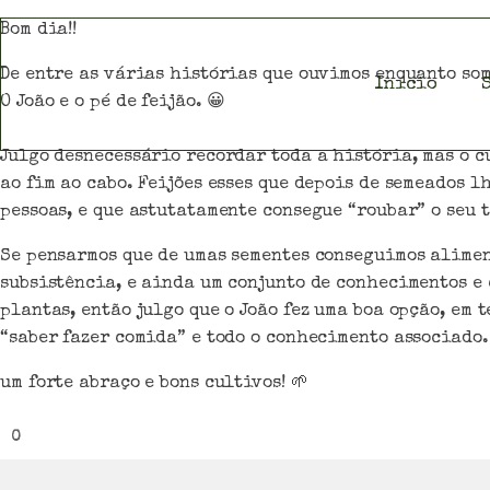
Bom dia!!
De entre as várias histórias que ouvimos enquanto som
Início
O João e o pé de feijão. 😀
Julgo desnecessário recordar toda a história, mas o cu
ao fim ao cabo. Feijões esses que depois de semeados 
pessoas, e que astutatamente consegue “roubar” o seu t
Se pensarmos que de umas sementes conseguimos alimen
subsistência, e ainda um conjunto de conhecimentos e 
plantas, então julgo que o João fez uma boa opção, em 
“saber fazer comida” e todo o conhecimento associado. B
um forte abraço e bons cultivos! 🌱
0